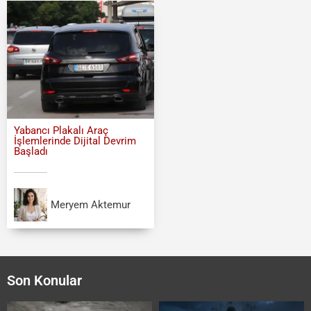
Yabancı Plakalı Araç
İşlemlerinde Dijital Devrim
Başladı
Meryem Aktemur
Son Konular