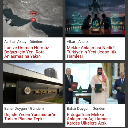
Aslıhan Aktay
Gündem
Alkar
Analiz
İran ve Umman Hürmüz
Mekke Anlaşması Nedir?
Boğazı İçin Yeni Rota
Türkiye’nin Yeni Jeopolitik
Anlaşmasına Yakın
Hamlesi
Bahar Duygun
Gündem
Bahar Duygun
Gündem
Dışişleri’nden Yunanistan’ın
Erdoğan’dan Mekke
Turizm Planına Tepki
Anlaşması Açıklaması:
Kardeş Ülkelere Açık