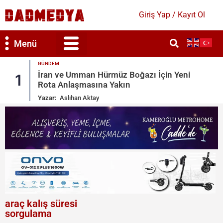
Giriş Yap / Kayıt Ol
Menü
ANALIZ
Yeni
Mekke Anlaşması Nedir? Türkiye’nin Yeni
2
Jeopolitik Hamlesi
Yazar:
Alkar
araç kalış süresi
sorgulama