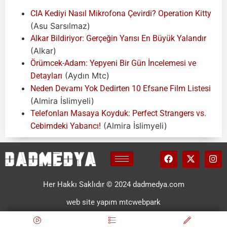
CIA Kediyi Nasıl Mikrofona Çevirdi? Operation Kitty
(Asu Sarsılmaz)
Alkar Bildiriyor: Gerçeğin Yarısı En Büyük Yalandır
(Alkar)
Örümcek-Adam: Yepyeni Bir Gün İncelemesi ve
(Aydın Mtc)
Detayları
Neden Devamı Yok Dedirten 10 Efsane Film Listesi
(Almira İslimyeli)
Telefonları Masaya Koyduk: Perfect Strangers vs.
(Almira İslimyeli)
Cebimdeki Yabancı!
Her Hakkı Saklıdır © 2024 dadmedya.com
web site yapım mtcwebpark