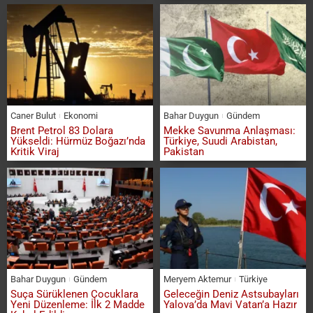
Caner Bulut
Ekonomi
Bahar Duygun
Gündem
Brent Petrol 83 Dolara
Mekke Savunma Anlaşması:
Yükseldi: Hürmüz Boğazı’nda
Türkiye, Suudi Arabistan,
Kritik Viraj
Pakistan
Bahar Duygun
Gündem
Meryem Aktemur
Türkiye
Suça Sürüklenen Çocuklara
Geleceğin Deniz Astsubayları
Yeni Düzenleme: İlk 2 Madde
Yalova’da Mavi Vatan’a Hazır