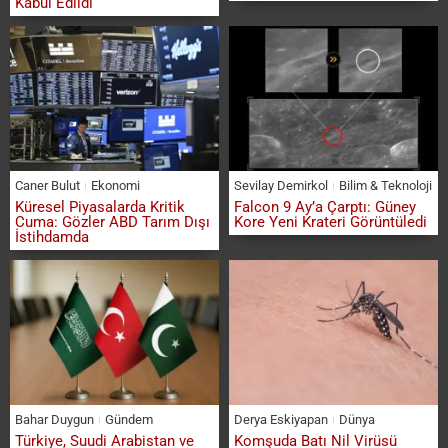
Kabul Edildi
Caner Bulut
Ekonomi
Sevilay Demirkol
Bilim & Teknoloji
Küresel Piyasalarda Kritik
Falcon 9 Ay’a Çarptı: Güney
Cuma: Gözler ABD Tarım Dışı
Kore Yeni Krateri Görüntüledi
İstihdamda
Bahar Duygun
Gündem
Derya Eskiyapan
Dünya
Türkiye, Suudi Arabistan ve
Komşuda Batı Nil Virüsü