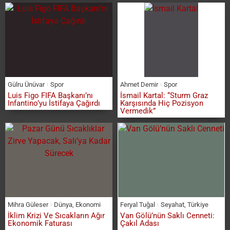
Gülru Ünüvar
Spor
Ahmet Demir
Spor
Luis Figo FIFA Başkanı’nı
İsmail Kartal: “Sturm Graz
Infantino’yu İstifaya Çağırdı
Karşısında Hiç Pozisyon
Vermedik”
Mihra Güleser
Dünya
,
Ekonomi
Feryal Tuğal
Seyahat
,
Türkiye
İklim Krizi Ve Sıcakların Ağır
Van Gölü’nün Saklı Cenneti:
Ekonomik Faturası
Çakıl Adası