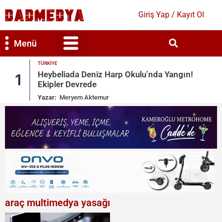
Giriş Yap / Kayıt Ol
Menü
TÜRKIYE
Bilim & Teknoloji
Kültür & Sanat
Heybeliada Deniz Harp Okulu’nda Yangın!
1
Ekipler Devrede
Yazar:
Meryem Aktemur
araç multimedya yasağı