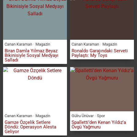
Canan Karaman
Magazin
Canan Karaman
Magazin
Biran Damla Yılmaz Beyaz
Ronaldo Garajındaki Serveti
Bikinisiyle Sosyal Medyayı
Paylaştı: My Toys
Salladı
Canan Karaman
Magazin
Gülru Ünüvar
Spor
Gamze Özçelik Setlere
Spalletti’den Kenan Yıldız’a
Döndü: Operasyon Alesta
Övgü Yağmuru
Geliyor