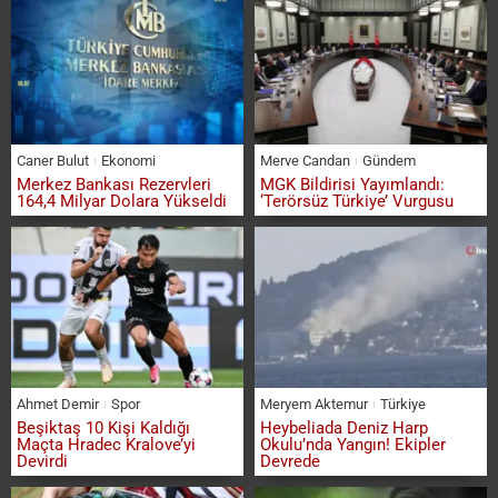
Caner Bulut
Ekonomi
Merve Candan
Gündem
Merkez Bankası Rezervleri
MGK Bildirisi Yayımlandı:
164,4 Milyar Dolara Yükseldi
‘Terörsüz Türkiye’ Vurgusu
Ahmet Demir
Spor
Meryem Aktemur
Türkiye
Beşiktaş 10 Kişi Kaldığı
Heybeliada Deniz Harp
Maçta Hradec Kralove’yi
Okulu’nda Yangın! Ekipler
Devirdi
Devrede