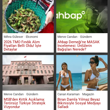
Mihra Güleser
Ekonomi
Merve Candan
Gündem
2026 TMO Fındık Alım
Ahbap Derneği’ne MASAK
Fiyatları Belli Oldu! İşte
İncelemesi: Ünlülerin
Detaylar
Bağışları Nerede?
Merve Candan
Gündem
Canan Karaman
Magazin
MSB’den Kritik Açıklama:
Biran Damla Yılmaz Beyaz
Terörsüz Türkiye Stratejik
Bikinisiyle Sosyal Medyayı
Vizyondur
Salladı