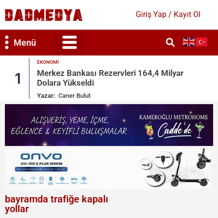
Giriş Yap / Kayıt Ol
Menü
GÜNDEM
,4 Milyar
MGK Bildirisi Yayımlandı: ‘Terörsüz 
2
Vurgusu
Yazar:
Merve Candan
bayramda trafiğe kapalı
yollar