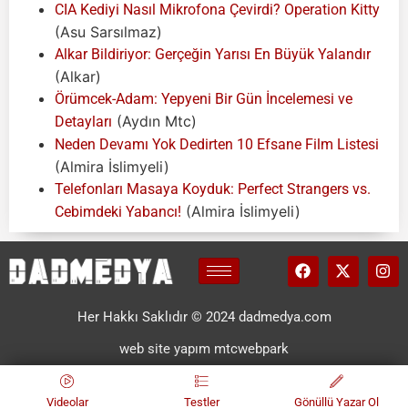
CIA Kediyi Nasıl Mikrofona Çevirdi? Operation Kitty
(Asu Sarsılmaz)
Alkar Bildiriyor: Gerçeğin Yarısı En Büyük Yalandır
(Alkar)
Örümcek-Adam: Yepyeni Bir Gün İncelemesi ve
(Aydın Mtc)
Detayları
Neden Devamı Yok Dedirten 10 Efsane Film Listesi
(Almira İslimyeli)
Telefonları Masaya Koyduk: Perfect Strangers vs.
(Almira İslimyeli)
Cebimdeki Yabancı!
Her Hakkı Saklıdır © 2024 dadmedya.com
web site yapım mtcwebpark
Videolar
Testler
Gönüllü Yazar Ol