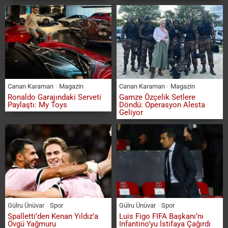
Canan Karaman
Magazin
Canan Karaman
Magazin
Ronaldo Garajındaki Serveti
Gamze Özçelik Setlere
Paylaştı: My Toys
Döndü: Operasyon Alesta
Geliyor
Gülru Ünüvar
Spor
Gülru Ünüvar
Spor
Spalletti’den Kenan Yıldız’a
Luis Figo FIFA Başkanı’nı
Övgü Yağmuru
Infantino’yu İstifaya Çağırdı