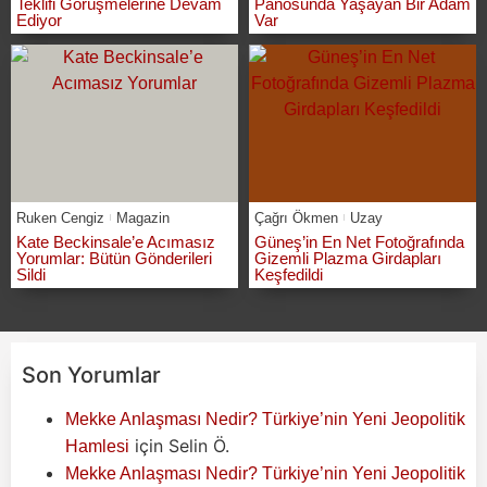
Teklifi Görüşmelerine Devam
Panosunda Yaşayan Bir Adam
Ediyor
Var
Ruken Cengiz
Magazin
Çağrı Ökmen
Uzay
Kate Beckinsale’e Acımasız
Güneş’in En Net Fotoğrafında
Yorumlar: Bütün Gönderileri
Gizemli Plazma Girdapları
Sildi
Keşfedildi
Son Yorumlar
Mekke Anlaşması Nedir? Türkiye’nin Yeni Jeopolitik
için
Selin Ö.
Hamlesi
Mekke Anlaşması Nedir? Türkiye’nin Yeni Jeopolitik