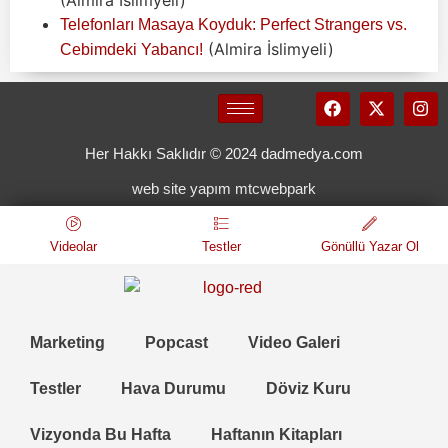
Telefonları Masaya Koyduk: Perfect Strangers vs.
(Almira İslimyeli)
Cebimdeki Yabancı!
Her Hakkı Saklıdır © 2024 dadmedya.com
web site yapım mtcwebpark
Videolar
Testler
Gönüllü Yazar Ol
Marketing
Popcast
Video Galeri
Testler
Hava Durumu
Döviz Kuru
Vizyonda Bu Hafta
Haftanın Kitapları