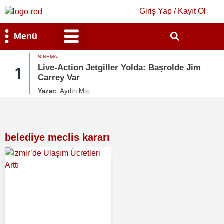
Giriş Yap / Kayıt Ol
Menü
SINEMA
Bilim & Teknoloji
Kültür & Sanat
Live-Action Jetgiller Yolda: Başrolde Jim
1
Carrey Var
Yazar:
Aydın Mtc
belediye meclis kararı