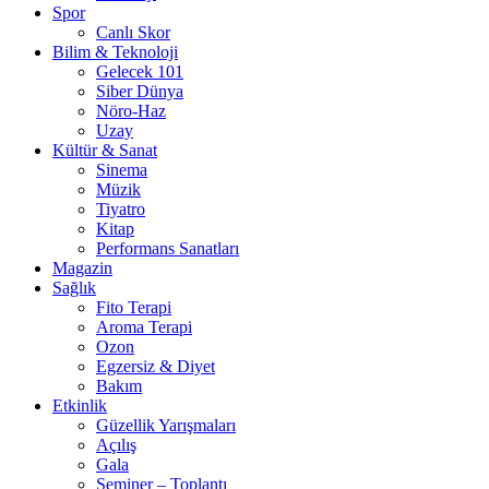
Spor
Canlı Skor
Bilim & Teknoloji
Gelecek 101
Siber Dünya
Nöro-Haz
Uzay
Kültür & Sanat
Sinema
Müzik
Tiyatro
Kitap
Performans Sanatları
Magazin
Sağlık
Fito Terapi
Aroma Terapi
Ozon
Egzersiz & Diyet
Bakım
Etkinlik
Güzellik Yarışmaları
Açılış
Gala
Seminer – Toplantı