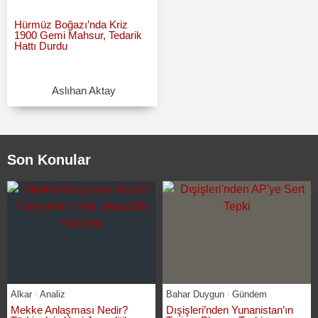
Hürmüz Boğazı’nda Kriz
1900 Gemi Mahsur, Tedarik
Hattı Durdu
Aslıhan Aktay
Son Konular
Alkar
Analiz
Bahar Duygun
Gündem
Mekke Anlaşması Nedir?
Dışişleri’nden Yunanistan’ın