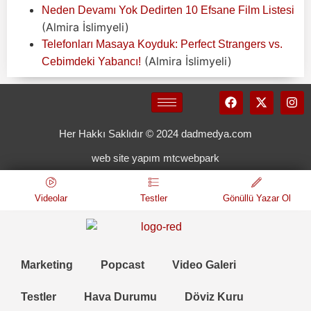
Neden Devamı Yok Dedirten 10 Efsane Film Listesi
(Almira İslimyeli)
Telefonları Masaya Koyduk: Perfect Strangers vs.
(Almira İslimyeli)
Cebimdeki Yabancı!
Her Hakkı Saklıdır © 2024 dadmedya.com
web site yapım mtcwebpark
Videolar
Testler
Gönüllü Yazar Ol
Marketing
Popcast
Video Galeri
Testler
Hava Durumu
Döviz Kuru