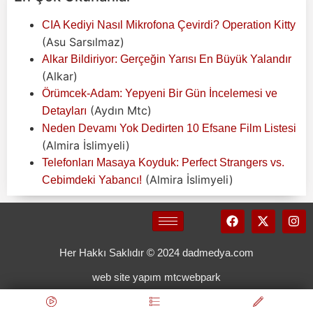
CIA Kediyi Nasıl Mikrofona Çevirdi? Operation Kitty
(Asu Sarsılmaz)
Alkar Bildiriyor: Gerçeğin Yarısı En Büyük Yalandır
(Alkar)
Örümcek-Adam: Yepyeni Bir Gün İncelemesi ve
(Aydın Mtc)
Detayları
Neden Devamı Yok Dedirten 10 Efsane Film Listesi
(Almira İslimyeli)
Telefonları Masaya Koyduk: Perfect Strangers vs.
(Almira İslimyeli)
Cebimdeki Yabancı!
Her Hakkı Saklıdır © 2024 dadmedya.com
web site yapım mtcwebpark