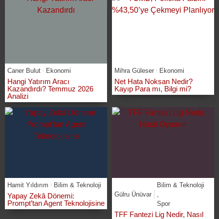
Caner Bulut
Ekonomi
Mihra Güleser
Ekonomi
Hangi Yatırım Aracı
Net Hata Noksan Nedir?
Kazandırdı? Temmuz 2026
Kayıp Para mı, Bilgi mi?
Analizi
Hamit Yıldırım
Bilim & Teknoloji
Bilim & Teknoloji
Gülru Ünüvar
,
Yapay Zekâ Dönemi:
Prompt’tan Agent Teknolojisine
Spor
TFF Fantezi Lig Nedir, Nasıl