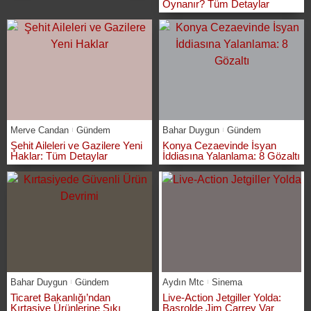
Oynanır? Tüm Detaylar
Merve Candan
Gündem
Bahar Duygun
Gündem
Şehit Aileleri ve Gazilere Yeni
Konya Cezaevinde İsyan
Haklar: Tüm Detaylar
İddiasına Yalanlama: 8 Gözaltı
Bahar Duygun
Gündem
Aydın Mtc
Sinema
Ticaret Bakanlığı’ndan
Live-Action Jetgiller Yolda:
Kırtasiye Ürünlerine Sıkı
Başrolde Jim Carrey Var