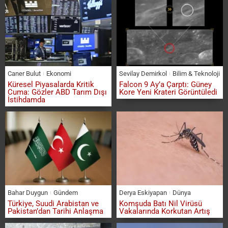
Caner Bulut
Ekonomi
Sevilay Demirkol
Bilim & Teknoloji
Küresel Piyasalarda Kritik
Falcon 9 Ay’a Çarptı: Güney
Cuma: Gözler ABD Tarım Dışı
Kore Yeni Krateri Görüntüledi
İstihdamda
Bahar Duygun
Gündem
Derya Eskiyapan
Dünya
Türkiye, Suudi Arabistan ve
Komşuda Batı Nil Virüsü
Pakistan’dan Tarihi Anlaşma
Vakalarında Korkutan Artış