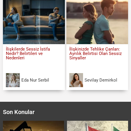
İlişkilerde Sessiz İstifa
İlişkinizde Tehlike Çanları:
Nedir? Belirtileri ve
Ayrılık Belirtisi Olan Sessiz
Nedenleri
Sinyaller
Eda Nur Serbil
Sevilay Demirkol
Son Konular