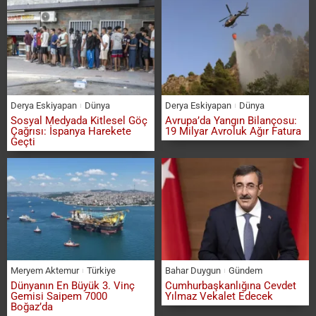
Derya Eskiyapan
Dünya
Derya Eskiyapan
Dünya
Sosyal Medyada Kitlesel Göç
Avrupa’da Yangın Bilançosu:
Çağrısı: İspanya Harekete
19 Milyar Avroluk Ağır Fatura
Geçti
Meryem Aktemur
Türkiye
Bahar Duygun
Gündem
Dünyanın En Büyük 3. Vinç
Cumhurbaşkanlığına Cevdet
Gemisi Saipem 7000
Yılmaz Vekalet Edecek
Boğaz’da