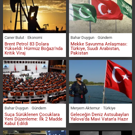
Caner Bulut
Ekonomi
Bahar Duygun
Gündem
Brent Petrol 83 Dolara
Mekke Savunma Anlaşması:
Yükseldi: Hürmüz Boğazı’nda
Türkiye, Suudi Arabistan,
Kritik Viraj
Pakistan
Bahar Duygun
Gündem
Meryem Aktemur
Türkiye
Suça Sürüklenen Çocuklara
Geleceğin Deniz Astsubayları
Yeni Düzenleme: İlk 2 Madde
Yalova’da Mavi Vatan’a Hazır
Kabul Edildi