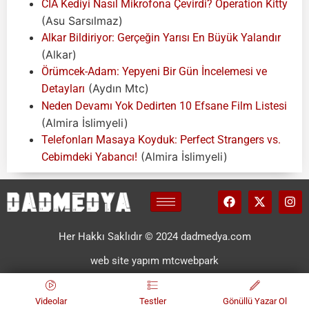
CIA Kediyi Nasıl Mikrofona Çevirdi? Operation Kitty
(Asu Sarsılmaz)
Alkar Bildiriyor: Gerçeğin Yarısı En Büyük Yalandır
(Alkar)
Örümcek-Adam: Yepyeni Bir Gün İncelemesi ve
(Aydın Mtc)
Detayları
Neden Devamı Yok Dedirten 10 Efsane Film Listesi
(Almira İslimyeli)
Telefonları Masaya Koyduk: Perfect Strangers vs.
(Almira İslimyeli)
Cebimdeki Yabancı!
Her Hakkı Saklıdır © 2024 dadmedya.com
web site yapım mtcwebpark
Videolar
Testler
Gönüllü Yazar Ol