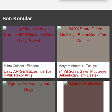
Son Konular
Mihra Güleser
Ekonomi
Meryem Aktemur
Türkiye
Uzay AR-GE Bütçesinde 107
34 Yıl Sonra Gelen Mucizeye
Katlık Rekor Artış
Bakanlıktan Tam Destek