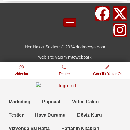
Her Hakkı Saklıdır © 2024 dadmedya.com
web site yapım mtcwebpark
Videolar
Testler
Gönüllü Yazar Ol
Marketing
Popcast
Video Galeri
Testler
Hava Durumu
Döviz Kuru
Vizyonda Bu Hafta
Haftanın Kitapları