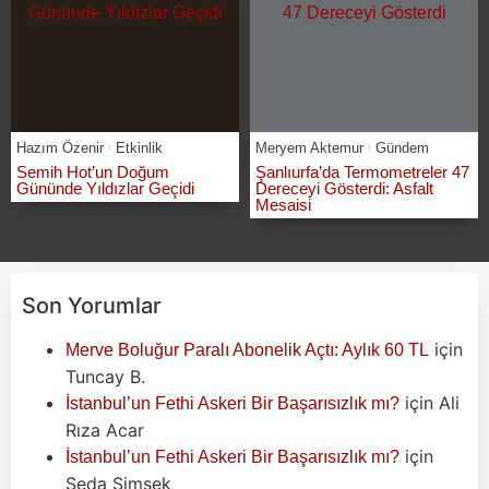
Hazım Özenir
Etkinlik
Meryem Aktemur
Gündem
Semih Hot’un Doğum
Şanlıurfa’da Termometreler 47
Gününde Yıldızlar Geçidi
Dereceyi Gösterdi: Asfalt
Mesaisi
Son Yorumlar
için
Merve Boluğur Paralı Abonelik Açtı: Aylık 60 TL
Tuncay B.
için
Ali
İstanbul’un Fethi Askeri Bir Başarısızlık mı?
Rıza Acar
için
İstanbul’un Fethi Askeri Bir Başarısızlık mı?
Seda Şimşek