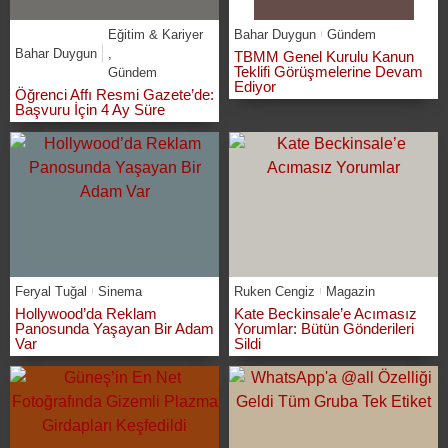
Eğitim & Kariyer
Bahar Duygun
Gündem
Bahar Duygun
,
TBMM Genel Kurulu Kanun
Teklifi Görüşmelerine Devam
Gündem
Ediyor
Öğrenci Affı Resmi Gazete’de:
Başvuru İçin 4 Ay Süre
Feryal Tuğal
Sinema
Ruken Cengiz
Magazin
Hollywood’da Reklam
Kate Beckinsale’e Acımasız
Panosunda Yaşayan Bir Adam
Yorumlar: Bütün Gönderileri
Var
Sildi