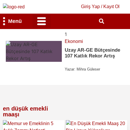
Giriş Yap / Kayıt Ol
Menü
Bilim & Teknoloji
Kültür & Sanat
1
Ekonomi
Uzay AR-GE Bütçesinde
107 Katlık Rekor Artış
Yazar:
Mihra Güleser
en düşük emekli
maaşı