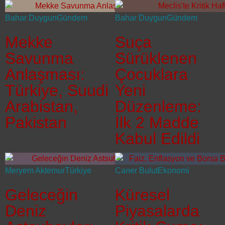
Bahar Duygun
Gündem
Bahar Duygun
Gündem
Mekke
Suça
Savunma
Sürüklenen
Anlaşması:
Çocuklara
Türkiye, Suudi
Yeni
Arabistan,
Düzenleme:
Pakistan
İlk 2 Madde
Kabul Edildi
Meryem Aktemur
Türkiye
Caner Bulut
Ekonomi
Geleceğin
Küresel
Deniz
Piyasalarda