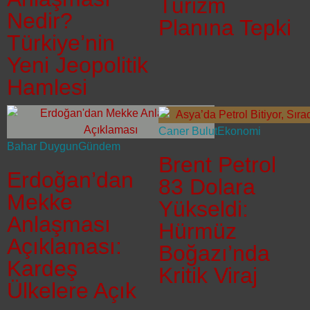
Turizm
Nedir?
Planına Tepki
Türkiye’nin
Yeni Jeopolitik
Hamlesi
Caner Bulut
Ekonomi
Bahar Duygun
Gündem
Brent Petrol
Erdoğan’dan
83 Dolara
Mekke
Yükseldi:
Anlaşması
Hürmüz
Açıklaması:
Boğazı’nda
Kardeş
Kritik Viraj
Ülkelere Açık