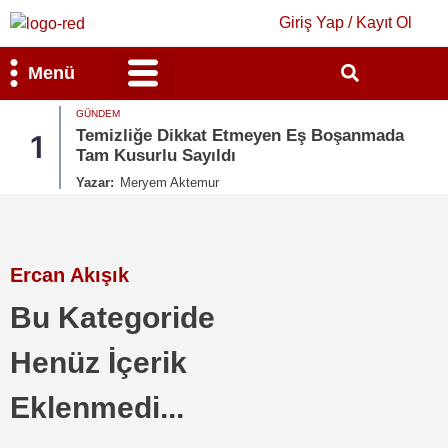
Giriş Yap / Kayıt Ol
Menü
GÜNDEM
Bilim & Teknoloji
Kültür & Sanat
Temizliğe Dikkat Etmeyen Eş Boşanmada
1
Tam Kusurlu Sayıldı
Yazar:
Meryem Aktemur
Ercan Akışık
Bu Kategoride
Henüz İçerik
Eklenmedi...