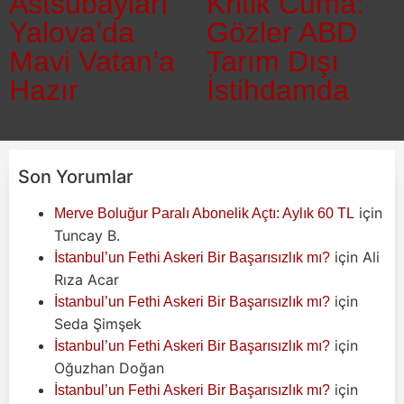
Astsubayları
Kritik Cuma:
Yalova’da
Gözler ABD
Mavi Vatan’a
Tarım Dışı
Hazır
İstihdamda
Son Yorumlar
için
Merve Boluğur Paralı Abonelik Açtı: Aylık 60 TL
Tuncay B.
için
Ali
İstanbul’un Fethi Askeri Bir Başarısızlık mı?
Rıza Acar
için
İstanbul’un Fethi Askeri Bir Başarısızlık mı?
Seda Şimşek
için
İstanbul’un Fethi Askeri Bir Başarısızlık mı?
Oğuzhan Doğan
için
İstanbul’un Fethi Askeri Bir Başarısızlık mı?