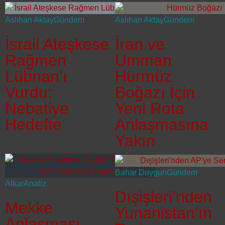
Aslıhan Aktay
Gündem
Aslıhan Aktay
Gündem
İsrail Ateşkese
İran ve
Rağmen
Umman
Lübnan’ı
Hürmüz
Vurdu:
Boğazı İçin
Nebatiye
Yeni Rota
Hedefte
Anlaşmasına
Yakın
Bahar Duygun
Gündem
Alkar
Analiz
Dışişleri’nden
Mekke
Yunanistan’ın
Anlaşması