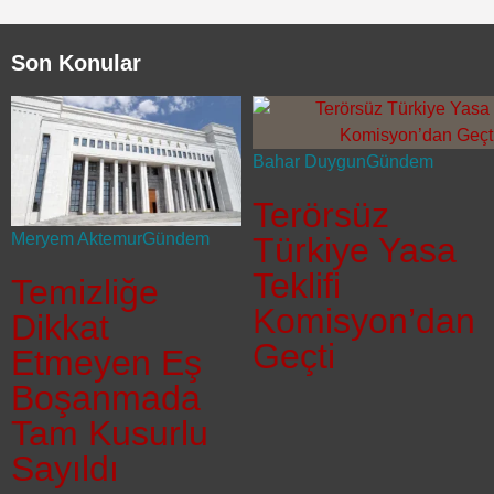
Son Konular
Bahar Duygun
Gündem
Terörsüz
Meryem Aktemur
Gündem
Türkiye Yasa
Teklifi
Temizliğe
Komisyon’dan
Dikkat
Geçti
Etmeyen Eş
Boşanmada
Tam Kusurlu
Sayıldı