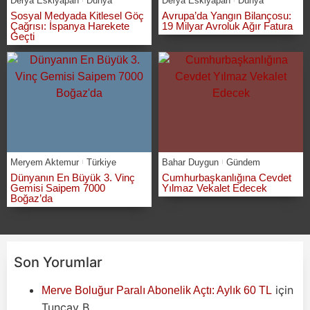
Derya Eskiyapan
Dünya
Derya Eskiyapan
Dünya
Sosyal Medyada Kitlesel Göç
Avrupa’da Yangın Bilançosu:
Çağrısı: İspanya Harekete
19 Milyar Avroluk Ağır Fatura
Geçti
Meryem Aktemur
Türkiye
Bahar Duygun
Gündem
Dünyanın En Büyük 3. Vinç
Cumhurbaşkanlığına Cevdet
Gemisi Saipem 7000
Yılmaz Vekalet Edecek
Boğaz’da
Son Yorumlar
için
Merve Boluğur Paralı Abonelik Açtı: Aylık 60 TL
Tuncay B.