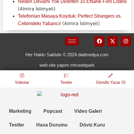
Neden Devamı Yok Dedirten 10 Efsane Film Listesi
(Almira İslimyeli)
Telefonları Masaya Koyduk: Perfect Strangers vs.
(Almira İslimyeli)
Cebimdeki Yabancı!
Her Hakkı Saklıdır © 2024 dadmedya.com
web site yapım mtcwebpark
Videolar
Testler
Gönüllü Yazar Ol
Marketing
Popcast
Video Galeri
Testler
Hava Durumu
Döviz Kuru