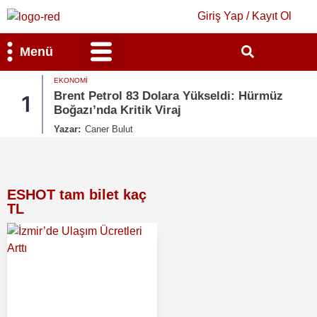
Giriş Yap / Kayıt Ol
Menü
EKONOMI
Bilim & Teknoloji
Kültür & Sanat
Brent Petrol 83 Dolara Yükseldi: Hürmüz
1
Boğazı’nda Kritik Viraj
Yazar:
Caner Bulut
ESHOT tam bilet kaç
TL