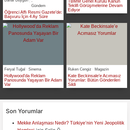
Bahar Duygun
,
TBMM Genel Kurulu Kanun
Teklifi Görüşmelerine Devam
Gündem
Ediyor
Öğrenci Affı Resmi Gazete’de:
Başvuru İçin 4 Ay Süre
Feryal Tuğal
Sinema
Ruken Cengiz
Magazin
Hollywood’da Reklam
Kate Beckinsale’e Acımasız
Panosunda Yaşayan Bir Adam
Yorumlar: Bütün Gönderileri
Var
Sildi
Son Yorumlar
Mekke Anlaşması Nedir? Türkiye’nin Yeni Jeopolitik
için
Selin Ö.