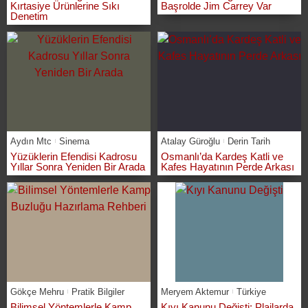
Kırtasiye Ürünlerine Sıkı
Başrolde Jim Carrey Var
Denetim
Aydın Mtc
Sinema
Atalay Güroğlu
Derin Tarih
Yüzüklerin Efendisi Kadrosu
Osmanlı’da Kardeş Katli ve
Yıllar Sonra Yeniden Bir Arada
Kafes Hayatının Perde Arkası
Gökçe Mehru
Pratik Bilgiler
Meryem Aktemur
Türkiye
Bilimsel Yöntemlerle Kamp
Kıyı Kanunu Değişti: Plajlarda