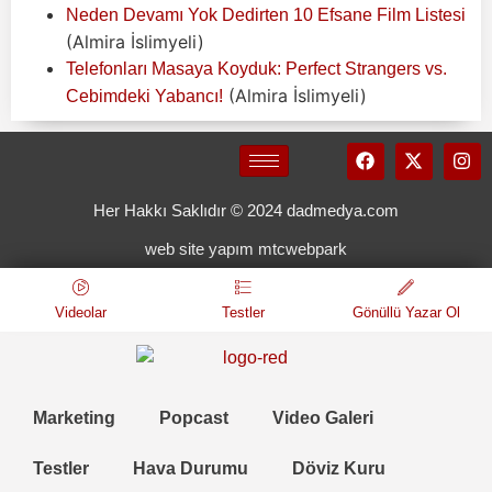
Neden Devamı Yok Dedirten 10 Efsane Film Listesi
(Almira İslimyeli)
Telefonları Masaya Koyduk: Perfect Strangers vs.
(Almira İslimyeli)
Cebimdeki Yabancı!
Her Hakkı Saklıdır © 2024 dadmedya.com
web site yapım mtcwebpark
Videolar
Testler
Gönüllü Yazar Ol
Marketing
Popcast
Video Galeri
Testler
Hava Durumu
Döviz Kuru