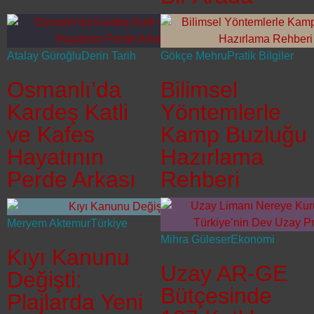
Atalay Güroğlu
Derin Tarih
Gökçe Mehru
Pratik Bilgiler
Osmanlı’da
Bilimsel
Kardeş Katli
Yöntemlerle
ve Kafes
Kamp Buzluğu
Hayatının
Hazırlama
Perde Arkası
Rehberi
Meryem Aktemur
Türkiye
Mihra Güleser
Ekonomi
Kıyı Kanunu
Uzay AR-GE
Değişti:
Bütçesinde
Plajlarda Yeni