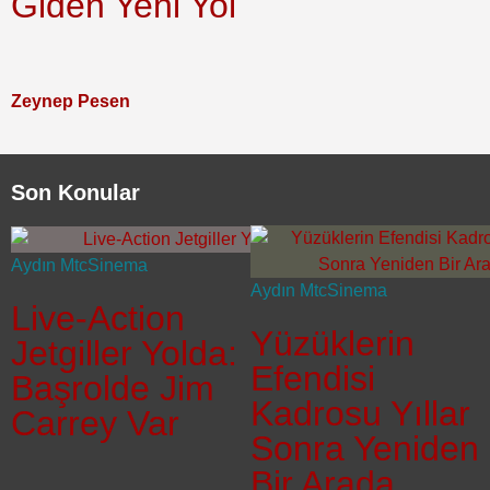
Giden Yeni Yol
Zeynep Pesen
Son Konular
Aydın Mtc
Sinema
Aydın Mtc
Sinema
Live-Action
Yüzüklerin
Jetgiller Yolda:
Efendisi
Başrolde Jim
Kadrosu Yıllar
Carrey Var
Sonra Yeniden
Bir Arada