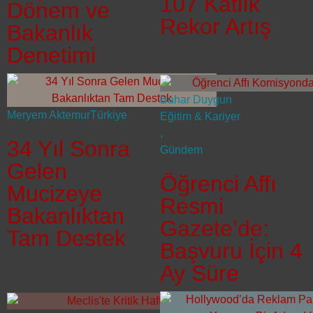
107 Katlık
Dönem ve
Rekor Artış
Bakanlık
Denetimi
Bahar Duygun
Meryem Aktemur
Türkiye
Eğitim & Kariyer
,
34 Yıl Sonra
Gündem
Gelen
Öğrenci Affı
Mucizeye
Resmi
Bakanlıktan
Gazete’de:
Tam Destek
Başvuru İçin 4
Ay Süre