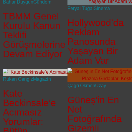
Bahar Duygun
Gündem
Feryal Tuğal
Sinema
TBMM Genel
Hollywood’da
Kurulu Kanun
Reklam
Teklifi
Panosunda
Görüşmelerine
Yaşayan Bir
Devam Ediyor
Adam Var
Ruken Cengiz
Magazin
Çağrı Ökmen
Uzay
Kate
Güneş’in En
Beckinsale’e
Net
Acımasız
Fotoğrafında
Yorumlar:
Gizemli
Bütün