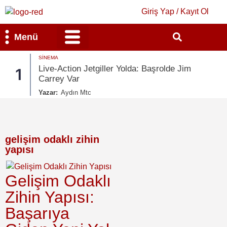
Giriş Yap / Kayıt Ol
Menü
SINEMA
Bilim & Teknoloji
Kültür & Sanat
Live-Action Jetgiller Yolda: Başrolde Jim
1
Carrey Var
Yazar:
Aydın Mtc
gelişim odaklı zihin
yapısı
Gelişim Odaklı
Zihin Yapısı:
Başarıya