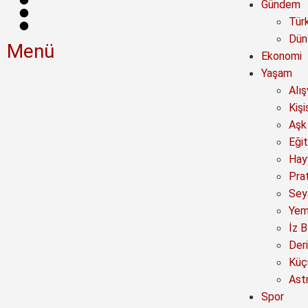
Gündem
Tür
Dün
Menü
Ekonomi
Yaşam
Alı
Kişi
Aşk 
Eğit
Hay
Prat
Sey
Yem
İz B
Deri
Küç
Astr
Spor