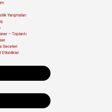
ım
llik Yarışmaları
ış
a
iner – Toplantı
ser
s Geceleri
 Etkinlikler