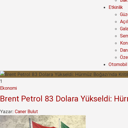
Bak
Etkinlik
Güze
Açıl
Gal
Sem
Kon
Dan
Özel
Otomobil
1
Ekonomi
Brent Petrol 83 Dolara Yükseldi: Hür
Yazar:
Caner Bulut