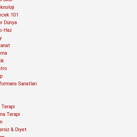
knoloji
ecek 101
er Dünya
o-Haz
y
Sanat
ema
ik
atro
ap
formans Sanatları
 Terapi
ma Terapi
n
ersiz & Diyet