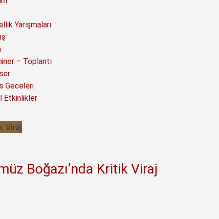
ım
llik Yarışmaları
ış
a
iner – Toplantı
ser
s Geceleri
 Etkinlikler
müz Boğazı’nda Kritik Viraj