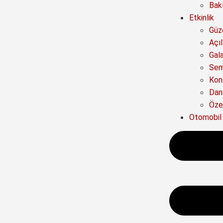
Bak
Etkinlik
Güze
Açıl
Gal
Sem
Kon
Dan
Özel
Otomobil