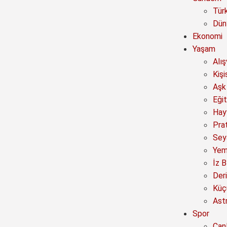
Tür
Dün
Ekonomi
Yaşam
Alı
Kişi
Aşk 
Eğit
Hay
Prat
Sey
Yem
İz B
Deri
Küç
Astr
Spor
Canl