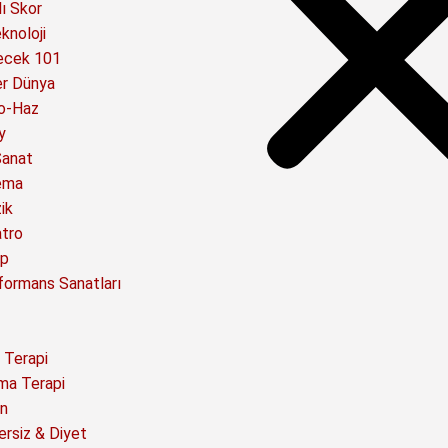
ı Skor
knoloji
ecek 101
er Dünya
o-Haz
y
Sanat
ema
ik
atro
ap
formans Sanatları
 Terapi
ma Terapi
n
ersiz & Diyet