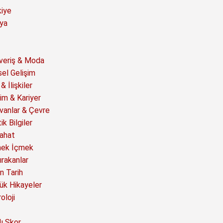
kiye
ya
şveriş & Moda
sel Gelişim
& İlişkiler
im & Kariyer
vanlar & Çevre
ik Bilgiler
ahat
ek İçmek
ırakanlar
n Tarih
ük Hikayeler
oloji
ı Skor