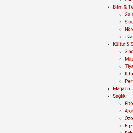
Bilim & Te
Gel
Sib
Nör
Uza
Kültür & 
Sin
Müz
Tiy
Kit
Per
Magazin
Sağlık
Fito
Aro
Ozo
Egz