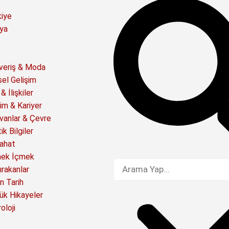
kiye
ya
şveriş & Moda
sel Gelişim
& İlişkiler
im & Kariyer
vanlar & Çevre
ik Bilgiler
ahat
ek İçmek
ırakanlar
n Tarih
ük Hikayeler
oloji