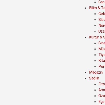
Canl
Bilim & Te
Gel
Sib
Nör
Uza
Kültür & 
Sin
Müz
Tiy
Kit
Per
Magazin
Sağlık
Fito
Aro
Ozo
Egz