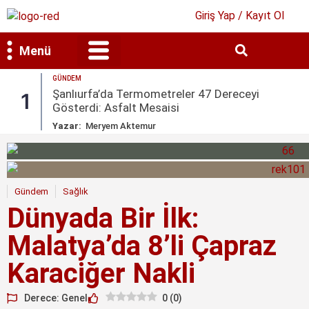
Giriş Yap / Kayıt Ol
Menü
GÜNDEM
Bilim & Teknoloji
Kültür & Sanat
Şanlıurfa’da Termometreler 47 Dereceyi
1
Gösterdi: Asfalt Mesaisi
Yazar:
Meryem Aktemur
Gündem
Sağlık
Dünyada Bir İlk:
Malatya’da 8’li Çapraz
Karaciğer Nakli
Derece: Genel
0
(
0
)