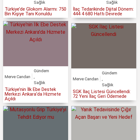
Sağlık
Sağlık
Türkiye’de Glokom Alarmı: 750
İlaç Tedarikinde Dijital Dönem:
Bin Kişiye Tanı Konuldu
444 4 680 Hattı Devrede
Gündem
Gündem
Merve Candan
,
Merve Candan
,
Sağlık
Sağlık
Türkiye’nin İlk Ebe Destek
SGK İlaç Listesi Güncellendi:
Merkezi Ankara’da Hizmete
72 Yeni İlaç Geri Ödemede
Açıldı