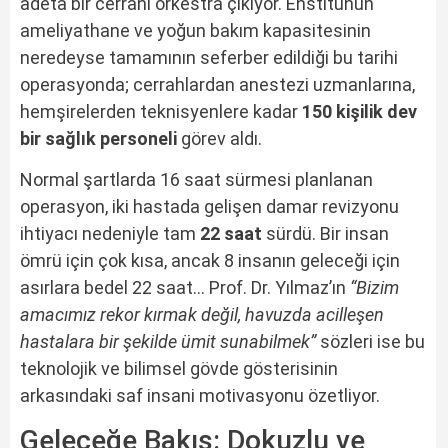
adeta bir cerrahi orkestra çıkıyor. Enstitünün
ameliyathane ve yoğun bakım kapasitesinin
neredeyse tamamının seferber edildiği bu tarihi
operasyonda; cerrahlardan anestezi uzmanlarına,
hemşirelerden teknisyenlere kadar
150 kişilik dev
bir sağlık personeli
görev aldı.
Normal şartlarda 16 saat sürmesi planlanan
operasyon, iki hastada gelişen damar revizyonu
ihtiyacı nedeniyle tam
22 saat
sürdü. Bir insan
ömrü için çok kısa, ancak 8 insanın geleceği için
asırlara bedel 22 saat… Prof. Dr. Yılmaz’ın
“Bizim
amacımız rekor kırmak değil, havuzda acilleşen
hastalara bir şekilde ümit sunabilmek”
sözleri ise bu
teknolojik ve bilimsel gövde gösterisinin
arkasındaki saf insani motivasyonu özetliyor.
Geleceğe Bakış: Dokuzlu ve