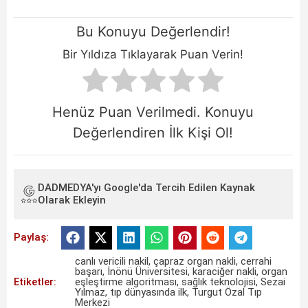
Bu Konuyu Değerlendir!
Bir Yıldıza Tıklayarak Puan Verin!
Henüz Puan Verilmedi. Konuyu
Değerlendiren İlk Kişi Ol!
DADMEDYA'yı Google'da Tercih Edilen Kaynak
Olarak Ekleyin
Paylaş:
canlı vericili nakil
,
çapraz organ nakli
,
cerrahi
başarı
,
İnönü Üniversitesi
,
karaciğer nakli
,
organ
Etiketler:
eşleştirme algoritması
,
sağlık teknolojisi
,
Sezai
Yılmaz
,
tıp dünyasında ilk
,
Turgut Özal Tıp
Merkezi