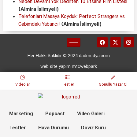
Neden Devamı Yok Dedirten 10 Efsane Film Listesi
(Almira İslimyeli)
Telefonları Masaya Koyduk: Perfect Strangers vs.
(Almira İslimyeli)
Cebimdeki Yabancı!
Her Hakkı Saklıdır © 2024 dadmedya.com
web site yapım mtcwebpark
Videolar
Testler
Gönüllü Yazar Ol
Marketing
Popcast
Video Galeri
Testler
Hava Durumu
Döviz Kuru