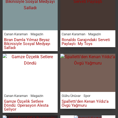
Canan Karaman
Magazin
Canan Karaman
Magazin
Biran Damla Yılmaz Beyaz
Ronaldo Garajındaki Serveti
Bikinisiyle Sosyal Medyayı
Paylaştı: My Toys
Salladı
Canan Karaman
Magazin
Gülru Ünüvar
Spor
Gamze Özçelik Setlere
Spalletti’den Kenan Yıldız’a
Döndü: Operasyon Alesta
Övgü Yağmuru
Geliyor