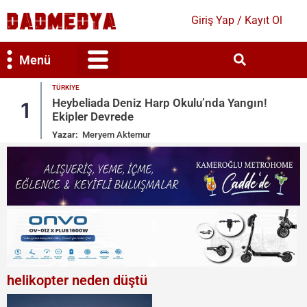
Giriş Yap / Kayıt Ol
Menü
TÜRKIYE
Bilim & Teknoloji
Kültür & Sanat
Heybeliada Deniz Harp Okulu’nda Yangın!
1
Ekipler Devrede
Yazar:
Meryem Aktemur
helikopter neden düştü