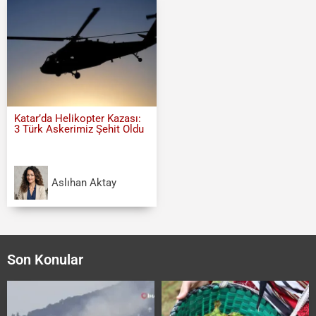
Katar’da Helikopter Kazası:
3 Türk Askerimiz Şehit Oldu
Aslıhan Aktay
Son Konular