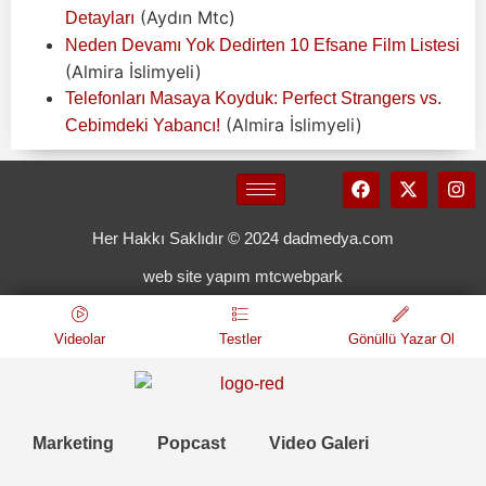
(Aydın Mtc)
Detayları
Neden Devamı Yok Dedirten 10 Efsane Film Listesi
(Almira İslimyeli)
Telefonları Masaya Koyduk: Perfect Strangers vs.
(Almira İslimyeli)
Cebimdeki Yabancı!
Her Hakkı Saklıdır © 2024 dadmedya.com
web site yapım mtcwebpark
Videolar
Testler
Gönüllü Yazar Ol
Marketing
Popcast
Video Galeri