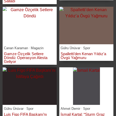
Salladı
Canan Karaman
Magazin
Gülru Ünüvar
Spor
Gamze Özçelik Setlere
Spalletti’den Kenan Yıldız’a
Döndü: Operasyon Alesta
Övgü Yağmuru
Geliyor
Gülru Ünüvar
Spor
Ahmet Demir
Spor
Luis Figo FIFA Başkanı’nı
İsmail Kartal: “Sturm Graz