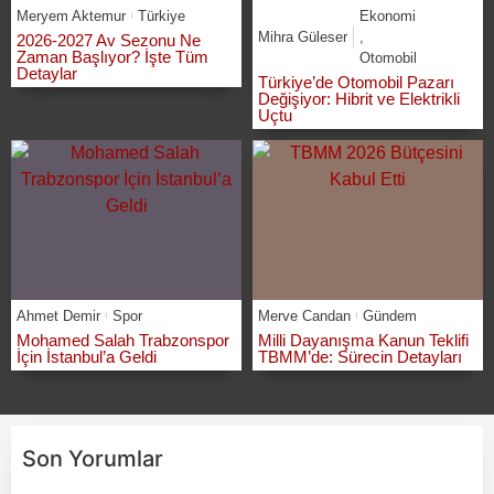
Meryem Aktemur
Türkiye
Ekonomi
Mihra Güleser
,
2026-2027 Av Sezonu Ne
Zaman Başlıyor? İşte Tüm
Otomobil
Detaylar
Türkiye’de Otomobil Pazarı
Değişiyor: Hibrit ve Elektrikli
Uçtu
Ahmet Demir
Spor
Merve Candan
Gündem
Mohamed Salah Trabzonspor
Milli Dayanışma Kanun Teklifi
İçin İstanbul’a Geldi
TBMM’de: Sürecin Detayları
Son Yorumlar