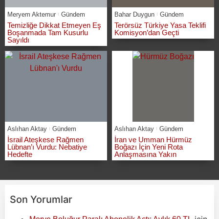
Meryem Aktemur
Gündem
Bahar Duygun
Gündem
Temizliğe Dikkat Etmeyen Eş
Terörsüz Türkiye Yasa Teklifi
Boşanmada Tam Kusurlu
Komisyon’dan Geçti
Sayıldı
Aslıhan Aktay
Gündem
Aslıhan Aktay
Gündem
İsrail Ateşkese Rağmen
İran ve Umman Hürmüz
Lübnan’ı Vurdu: Nebatiye
Boğazı İçin Yeni Rota
Hedefte
Anlaşmasına Yakın
Son Yorumlar
için