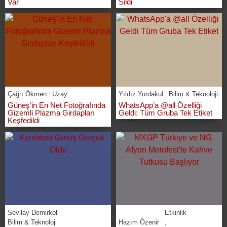
Var
Sildi
Çağrı Ökmen
Uzay
Yıldız Yurdakul
Bilim & Teknoloji
Güneş’in En Net Fotoğrafında
WhatsApp’a @all Özelliği
Gizemli Plazma Girdapları
Geldi: Tüm Gruba Tek Etiket
Keşfedildi
Sevilay Demirkol
Etkinlik
Bilim & Teknoloji
Hazım Özenir
,