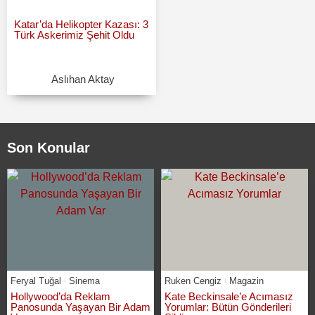
Katar’da Helikopter Kazası: 3
Türk Askerimiz Şehit Oldu
Aslıhan Aktay
Son Konular
Feryal Tuğal
Sinema
Ruken Cengiz
Magazin
Hollywood’da Reklam
Kate Beckinsale’e Acımasız
Panosunda Yaşayan Bir Adam
Yorumlar: Bütün Gönderileri