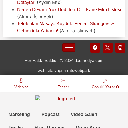
(Aydın Mtc)
Detayları
Neden Devamı Yok Dedirten 10 Efsane Film Listesi
(Almira İslimyeli)
Telefonları Masaya Koyduk: Perfect Strangers vs.
(Almira İslimyeli)
Cebimdeki Yabancı!
Her Hakkı Saklıdır © 2024 dadmedya.com
web site yapım mtcwebpark
Videolar
Testler
Gönüllü Yazar Ol
Marketing
Popcast
Video Galeri
Testler
Hava Durumu
Döviz Kuru