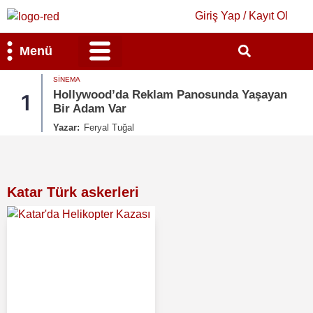
Giriş Yap / Kayıt Ol
Menü
SINEMA
Bilim & Teknoloji
Kültür & Sanat
Hollywood’da Reklam Panosunda Yaşayan
1
Bir Adam Var
Yazar:
Feryal Tuğal
Katar Türk askerleri