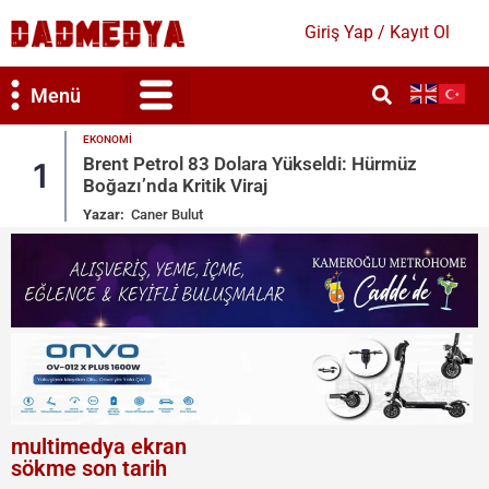
Giriş Yap / Kayıt Ol
Menü
GÜNDEM
i: Hürmüz
Mekke Savunma Anlaşması: Türkiye
2
Arabistan, Pakistan
Yazar:
Bahar Duygun
multimedya ekran
sökme son tarih