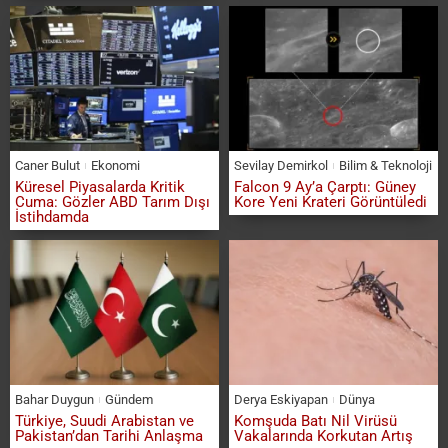
Caner Bulut
Ekonomi
Sevilay Demirkol
Bilim & Teknoloji
Küresel Piyasalarda Kritik
Falcon 9 Ay’a Çarptı: Güney
Cuma: Gözler ABD Tarım Dışı
Kore Yeni Krateri Görüntüledi
İstihdamda
Bahar Duygun
Gündem
Derya Eskiyapan
Dünya
Türkiye, Suudi Arabistan ve
Komşuda Batı Nil Virüsü
Pakistan’dan Tarihi Anlaşma
Vakalarında Korkutan Artış