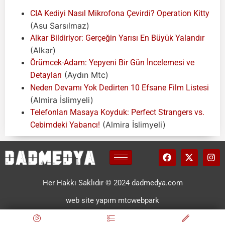
CIA Kediyi Nasıl Mikrofona Çevirdi? Operation Kitty
(Asu Sarsılmaz)
Alkar Bildiriyor: Gerçeğin Yarısı En Büyük Yalandır
(Alkar)
Örümcek-Adam: Yepyeni Bir Gün İncelemesi ve
(Aydın Mtc)
Detayları
Neden Devamı Yok Dedirten 10 Efsane Film Listesi
(Almira İslimyeli)
Telefonları Masaya Koyduk: Perfect Strangers vs.
(Almira İslimyeli)
Cebimdeki Yabancı!
Her Hakkı Saklıdır © 2024 dadmedya.com
web site yapım mtcwebpark