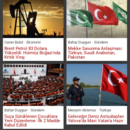
Caner Bulut
Ekonomi
Bahar Duygun
Gündem
Brent Petrol 83 Dolara
Mekke Savunma Anlaşması:
Yükseldi: Hürmüz Boğazı’nda
Türkiye, Suudi Arabistan,
Kritik Viraj
Pakistan
Bahar Duygun
Gündem
Meryem Aktemur
Türkiye
Suça Sürüklenen Çocuklara
Geleceğin Deniz Astsubayları
Yeni Düzenleme: İlk 2 Madde
Yalova’da Mavi Vatan’a Hazır
Kabul Edildi