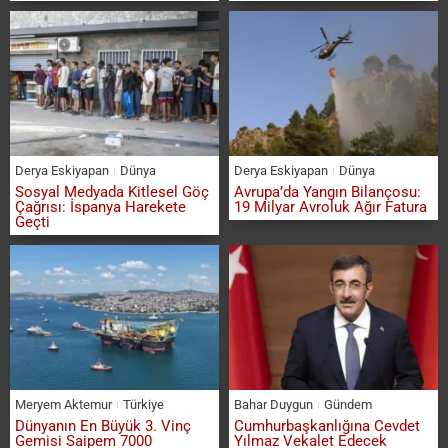
Derya Eskiyapan
Dünya
Derya Eskiyapan
Dünya
Sosyal Medyada Kitlesel Göç
Avrupa’da Yangın Bilançosu:
Çağrısı: İspanya Harekete
19 Milyar Avroluk Ağır Fatura
Geçti
Meryem Aktemur
Türkiye
Bahar Duygun
Gündem
Dünyanın En Büyük 3. Vinç
Cumhurbaşkanlığına Cevdet
Gemisi Saipem 7000
Yılmaz Vekalet Edecek