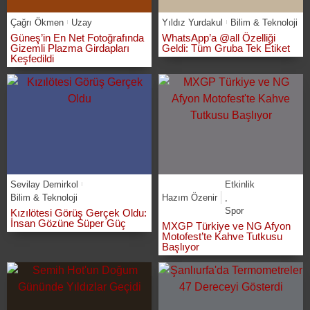
Çağrı Ökmen
Uzay
Yıldız Yurdakul
Bilim & Teknoloji
Güneş’in En Net Fotoğrafında
WhatsApp’a @all Özelliği
Gizemli Plazma Girdapları
Geldi: Tüm Gruba Tek Etiket
Keşfedildi
Sevilay Demirkol
Etkinlik
Bilim & Teknoloji
Hazım Özenir
,
Spor
Kızılötesi Görüş Gerçek Oldu:
İnsan Gözüne Süper Güç
MXGP Türkiye ve NG Afyon
Motofest’te Kahve Tutkusu
Başlıyor