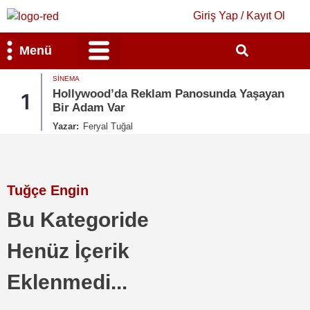
Giriş Yap / Kayıt Ol
Menü
SINEMA
Bilim & Teknoloji
Kültür & Sanat
Hollywood’da Reklam Panosunda Yaşayan
1
Bir Adam Var
Yazar:
Feryal Tuğal
Tuğçe Engin
Bu Kategoride
Henüz İçerik
Eklenmedi...