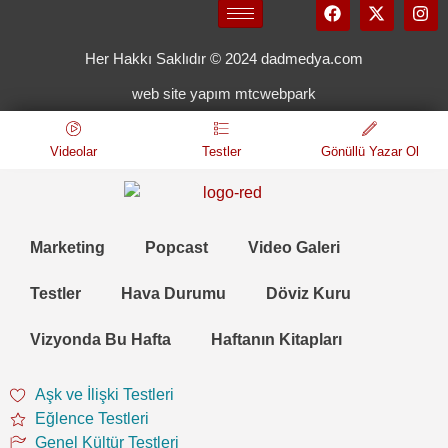
Her Hakkı Saklıdır © 2024 dadmedya.com
web site yapım mtcwebpark
Videolar
Testler
Gönüllü Yazar Ol
Marketing
Popcast
Video Galeri
Testler
Hava Durumu
Döviz Kuru
Vizyonda Bu Hafta
Haftanın Kitapları
Aşk ve İlişki Testleri
Eğlence Testleri
Genel Kültür Testleri