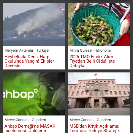
Meryem Aktemur
Türkiye
Mihra Güleser
Ekonomi
Heybeliada Deniz Harp
2026 TMO Fındık Alım
Okulu’nda Yangın! Ekipler
Fiyatları Belli Oldu! İşte
Devrede
Detaylar
Merve Candan
Gündem
Merve Candan
Gündem
Ahbap Derneği’ne MASAK
MSB’den Kritik Açıklama:
İncelemesi: Ünlülerin
Terörsüz Türkiye Stratejik