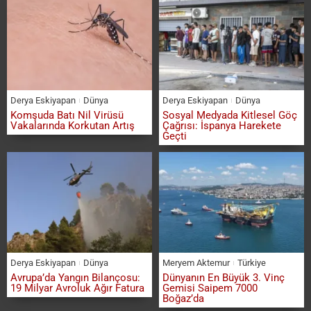
Derya Eskiyapan
Dünya
Derya Eskiyapan
Dünya
Komşuda Batı Nil Virüsü
Sosyal Medyada Kitlesel Göç
Vakalarında Korkutan Artış
Çağrısı: İspanya Harekete
Geçti
Derya Eskiyapan
Dünya
Meryem Aktemur
Türkiye
Avrupa’da Yangın Bilançosu:
Dünyanın En Büyük 3. Vinç
19 Milyar Avroluk Ağır Fatura
Gemisi Saipem 7000
Boğaz’da