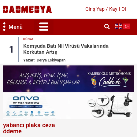
Giriş Yap / Kayıt Ol
Menü
DÜNYA
arında
Sosyal Medyada Kitlesel Göç Çağrıs
2
İspanya Harekete Geçti
Yazar:
Derya Eskiyapan
yabancı plaka ceza
ödeme