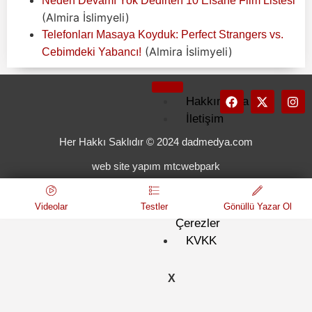
Neden Devamı Yok Dedirten 10 Efsane Film Listesi
(Almira İslimyeli)
Telefonları Masaya Koyduk: Perfect Strangers vs.
(Almira İslimyeli)
Cebimdeki Yabancı!
Hakkımızda
İletişim
Künye
Her Hakkı Saklıdır © 2024 dadmedya.com
Kullanım
web site yapım mtcwebpark
Koşulları
Gizlilik
ve
Videolar
Testler
Gönüllü Yazar Ol
Çerezler
KVKK
X