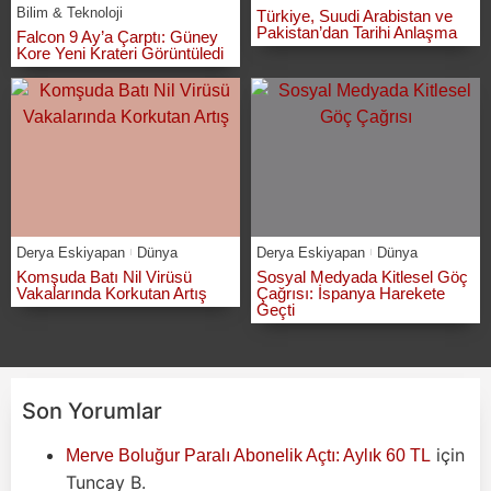
Bilim & Teknoloji
Türkiye, Suudi Arabistan ve
Pakistan’dan Tarihi Anlaşma
Falcon 9 Ay’a Çarptı: Güney
Kore Yeni Krateri Görüntüledi
Derya Eskiyapan
Dünya
Derya Eskiyapan
Dünya
Komşuda Batı Nil Virüsü
Sosyal Medyada Kitlesel Göç
Vakalarında Korkutan Artış
Çağrısı: İspanya Harekete
Geçti
Son Yorumlar
için
Merve Boluğur Paralı Abonelik Açtı: Aylık 60 TL
Tuncay B.