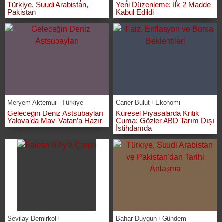
Türkiye, Suudi Arabistan,
Yeni Düzenleme: İlk 2 Madde
Pakistan
Kabul Edildi
Meryem Aktemur
Türkiye
Caner Bulut
Ekonomi
Geleceğin Deniz Astsubayları
Küresel Piyasalarda Kritik
Yalova’da Mavi Vatan’a Hazır
Cuma: Gözler ABD Tarım Dışı
İstihdamda
Sevilay Demirkol
Bahar Duygun
Gündem