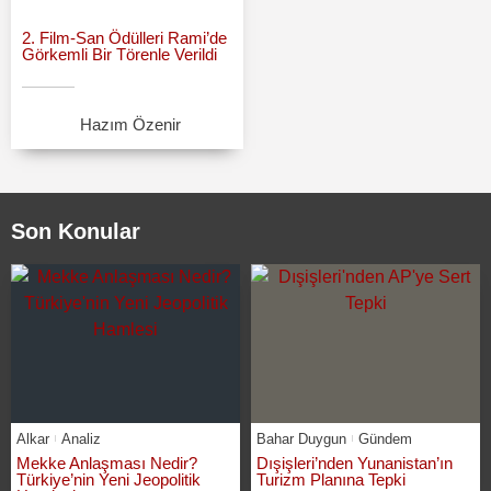
2. Film-San Ödülleri Rami’de
Görkemli Bir Törenle Verildi
Hazım Özenir
Son Konular
Alkar
Analiz
Bahar Duygun
Gündem
Mekke Anlaşması Nedir?
Dışişleri’nden Yunanistan’ın
Türkiye’nin Yeni Jeopolitik
Turizm Planına Tepki