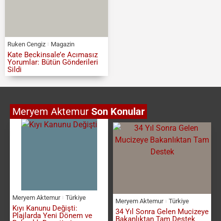
Ruken Cengiz
Magazin
Kate Beckinsale’e Acımasız
Yorumlar: Bütün Gönderileri
Sildi
Meryem Aktemur
Son Konular
Meryem Aktemur
Türkiye
Meryem Aktemur
Türkiye
Kıyı Kanunu Değişti:
34 Yıl Sonra Gelen Mucizeye
Plajlarda Yeni Dönem ve
Bakanlıktan Tam Destek