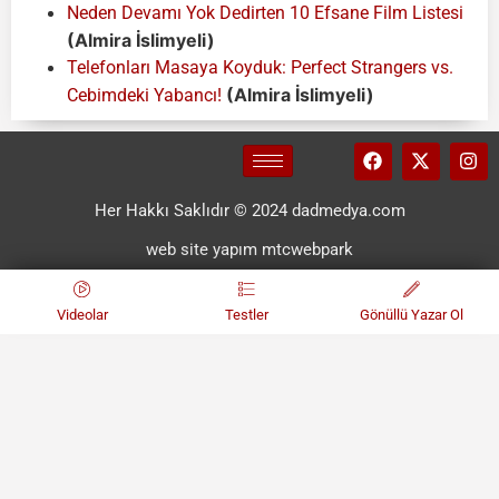
Neden Devamı Yok Dedirten 10 Efsane Film Listesi
(Almira İslimyeli)
Telefonları Masaya Koyduk: Perfect Strangers vs.
(Almira İslimyeli)
Cebimdeki Yabancı!
Her Hakkı Saklıdır © 2024 dadmedya.com
web site yapım mtcwebpark
Videolar
Testler
Gönüllü Yazar Ol