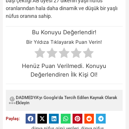
başı çektiği AB üyesi 27 ülkenin yaşlı nüfus
oranlarından hala daha dinamik ve düşük bir yaşlı
nüfus oranına sahip.
Bu Konuyu Değerlendir!
Bir Yıldıza Tıklayarak Puan Verin!
Henüz Puan Verilmedi. Konuyu
Değerlendiren İlk Kişi Ol!
DADMEDYA'yı Google'da Tercih Edilen Kaynak Olarak
Ekleyin
Paylaş:
dünya nüfus günü verileri
,
dünya nüfus