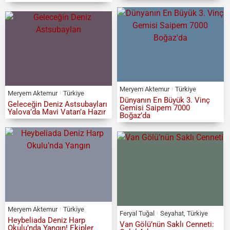
Meryem Aktemur
Türkiye
Meryem Aktemur
Türkiye
Dünyanın En Büyük 3. Vinç
Geleceğin Deniz Astsubayları
Gemisi Saipem 7000
Yalova’da Mavi Vatan’a Hazır
Boğaz’da
Meryem Aktemur
Türkiye
Feryal Tuğal
Seyahat
,
Türkiye
Heybeliada Deniz Harp
Van Gölü’nün Saklı Cenneti:
Okulu’nda Yangın! Ekipler