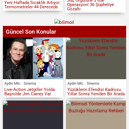
Suç Örgütüne 3 İlde
Yeni Haftada Sıcaklık Artıyor:
Operasyon! 36 Şüpheliye
Termometreler 44 Derecede
Gözaltı
Güncel Son Konular
Aydın Mtc
Sinema
Aydın Mtc
Sinema
Live-Action Jetgiller Yolda:
Yüzüklerin Efendisi Kadrosu
Başrolde Jim Carrey Var
Yıllar Sonra Yeniden Bir Arada