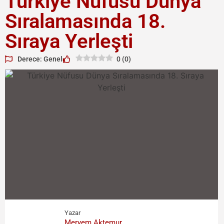
Türkiye Nüfusu Dünya
Sıralamasında 18.
Sıraya Yerleşti
Derece: Genel
0
(
0
)
Yazar
Meryem Aktemur