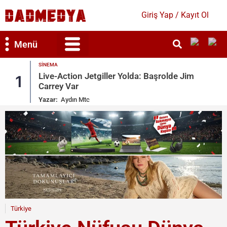
Giriş Yap / Kayıt Ol
Menü
SINEMA
Bilim & Teknoloji
Kültür & Sanat
Live-Action Jetgiller Yolda: Başrolde Jim
1
Carrey Var
Yazar:
Aydın Mtc
Türkiye