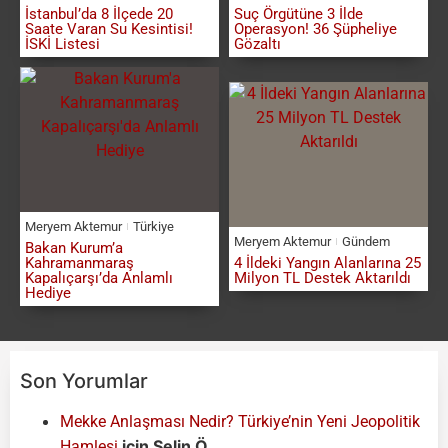
İstanbul’da 8 İlçede 20
Suç Örgütüne 3 İlde
Saate Varan Su Kesintisi!
Operasyon! 36 Şüpheliye
İSKİ Listesi
Gözaltı
Meryem Aktemur
Türkiye
Meryem Aktemur
Gündem
Bakan Kurum’a
Kahramanmaraş
4 İldeki Yangın Alanlarına 25
Kapalıçarşı’da Anlamlı
Milyon TL Destek Aktarıldı
Hediye
Son Yorumlar
Mekke Anlaşması Nedir? Türkiye’nin Yeni Jeopolitik
için
Selin Ö.
Hamlesi