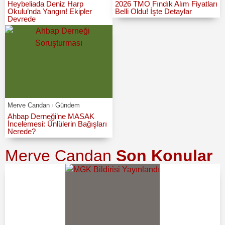
Heybeliada Deniz Harp
2026 TMO Fındık Alım Fiyatları
Okulu’nda Yangın! Ekipler
Belli Oldu! İşte Detaylar
Devrede
Merve Candan
Gündem
Ahbap Derneği’ne MASAK
İncelemesi: Ünlülerin Bağışları
Nerede?
Merve Candan
Son Konular