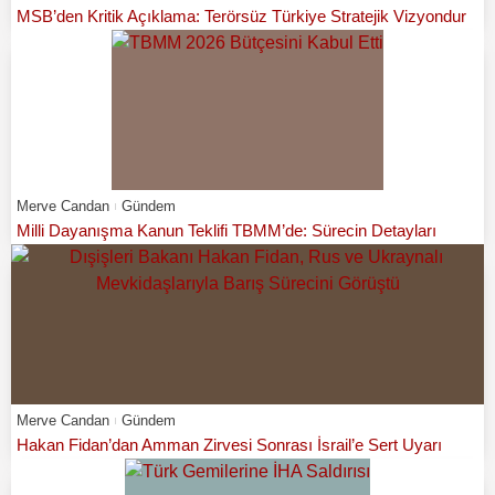
MSB’den Kritik Açıklama: Terörsüz Türkiye Stratejik Vizyondur
Merve Candan
Gündem
Milli Dayanışma Kanun Teklifi TBMM’de: Sürecin Detayları
Merve Candan
Gündem
Hakan Fidan’dan Amman Zirvesi Sonrası İsrail’e Sert Uyarı