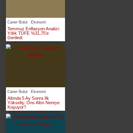
Caner Bulut
Ekonomi
Temmuz Enflasyon Analizi:
Yıllık TÜFE %31,75’e
Geriledi
Caner Bulut
Ekonomi
Altında 5 Ay Sonra İlk
Yükseliş: Ons Altın Nereye
Koşuyor?