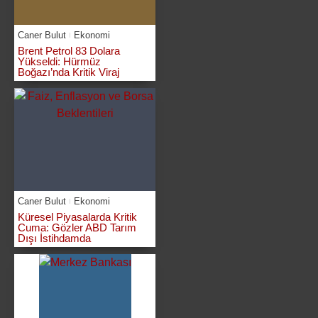
Caner Bulut
Ekonomi
Brent Petrol 83 Dolara
Yükseldi: Hürmüz
Boğazı’nda Kritik Viraj
Caner Bulut
Ekonomi
Küresel Piyasalarda Kritik
Cuma: Gözler ABD Tarım
Dışı İstihdamda