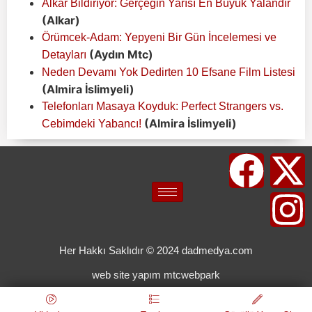
Alkar Bildiriyor: Gerçeğin Yarısı En Büyük Yalandır
(Alkar)
Örümcek-Adam: Yepyeni Bir Gün İncelemesi ve
(Aydın Mtc)
Detayları
Neden Devamı Yok Dedirten 10 Efsane Film Listesi
(Almira İslimyeli)
Telefonları Masaya Koyduk: Perfect Strangers vs.
(Almira İslimyeli)
Cebimdeki Yabancı!
Her Hakkı Saklıdır © 2024 dadmedya.com
web site yapım mtcwebpark