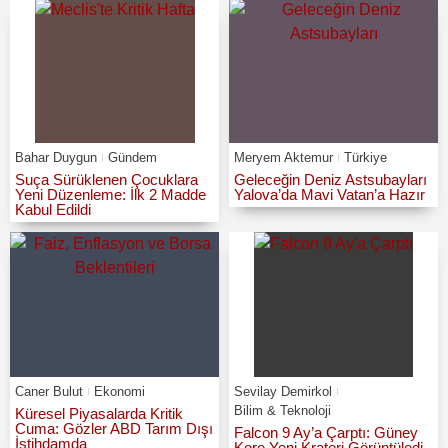
Bahar Duygun
Gündem
Meryem Aktemur
Türkiye
Suça Sürüklenen Çocuklara
Geleceğin Deniz Astsubayları
Yeni Düzenleme: İlk 2 Madde
Yalova’da Mavi Vatan’a Hazır
Kabul Edildi
Caner Bulut
Ekonomi
Sevilay Demirkol
Bilim & Teknoloji
Küresel Piyasalarda Kritik
Cuma: Gözler ABD Tarım Dışı
Falcon 9 Ay’a Çarptı: Güney
İstihdamda
Kore Yeni Krateri Görüntüledi