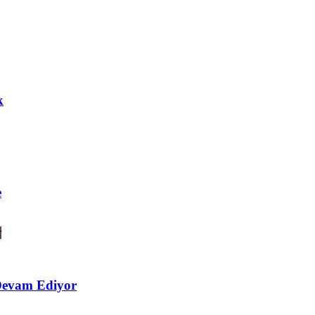
k
e
Devam Ediyor