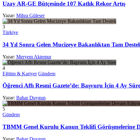
Uzay AR-GE Bütçesinde 107 Katlık Rekor Artış
Yazar:
Mihra Güleser
3
Türkiye
34 Yıl Sonra Gelen Mucizeye Bakanlıktan Tam Deste
Yazar:
Meryem Aktemur
4
Eğitim & Kariyer
Gündem
Öğrenci Affı Resmi Gazete’de: Başvuru İçin 4 Ay Sür
Yazar:
Bahar Duygun
5
Gündem
TBMM Genel Kurulu Kanun Teklifi Görüşmelerine 
Yazar:
Bahar Duygun