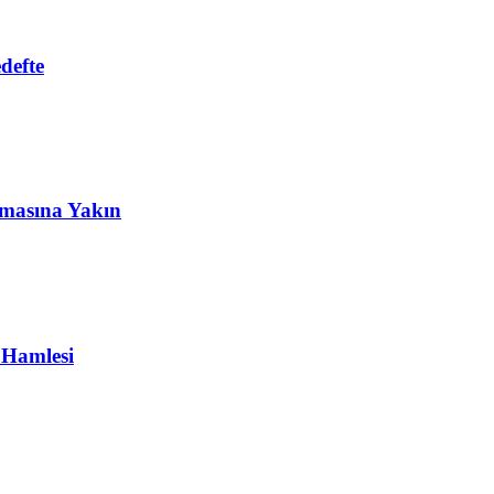
defte
masına Yakın
 Hamlesi