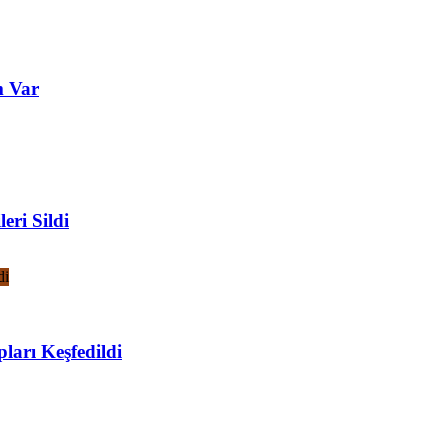
m Var
eri Sildi
ları Keşfedildi