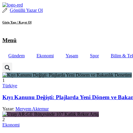
İçeriğe
atla
Gönüllü Yazar Ol
Giriş Yap / Kayıt Ol
Menü
Gündem
Ekonomi
Yaşam
Spor
Bilim & Tek
1
Türkiye
Kıyı Kanunu Değişti: Plajlarda Yeni Dönem ve Bakan
Yazar:
Meryem Aktemur
2
Ekonomi