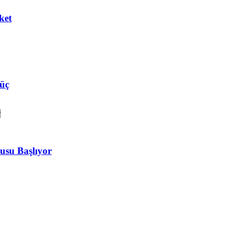
ket
Güç
usu Başlıyor