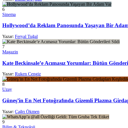
6
Sinema
Hollywood’da Reklam Panosunda Yaşayan Bir Ada
Yazar:
Feryal Tuğal
7
Magazin
Kate Beckinsale’e Acımasız Yorumlar: Bütün Gönderil
Yazar:
Ruken Cengiz
8
Uzay
Güneş’in En Net Fotoğrafında Gizemli Plazma Girdap
Yazar:
Çağrı Ökmen
9
Bilim & Teknoloji