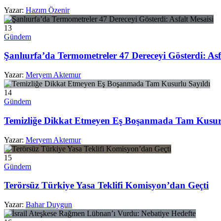
Yazar:
Hazım Özenir
13
Gündem
Şanlıurfa’da Termometreler 47 Dereceyi Gösterdi: Asf
Yazar:
Meryem Aktemur
14
Gündem
Temizliğe Dikkat Etmeyen Eş Boşanmada Tam Kusurl
Yazar:
Meryem Aktemur
15
Gündem
Terörsüz Türkiye Yasa Teklifi Komisyon’dan Geçti
Yazar:
Bahar Duygun