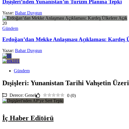
Dışişleri’nden Yunanistan’ın Turizm Planına Tepki
Yazar:
Bahar Duygun
20
Gündem
Erdoğan’dan Mekke Anlaşması Açıklaması: Kardeş Ü
Yazar:
Bahar Duygun
Gündem
Dışişleri: Yunanistan Tarihi Vahşetin Üzer
Derece: Genel
0
(
0
)
İç Haber Editörü