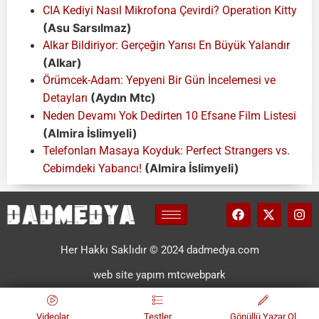
CIA Kediyi Nasıl Mikrofona Çevirdi? Operation Kitty
(Asu Sarsılmaz)
Alkar Bildiriyor: Gerçeğin Yarısı En Büyük Yalandır
(Alkar)
Örümcek-Adam: Yepyeni Bir Gün İncelemesi ve
(Aydın Mtc)
Detayları
Neden Devamı Yok Dedirten 10 Efsane Film Listesi
(Almira İslimyeli)
Telefonları Masaya Koyduk: Perfect Strangers vs.
(Almira İslimyeli)
Cebimdeki Yabancı!
Her Hakkı Saklıdır © 2024 dadmedya.com
web site yapım mtcwebpark
Videolar
Testler
Gönüllü Yazar Ol