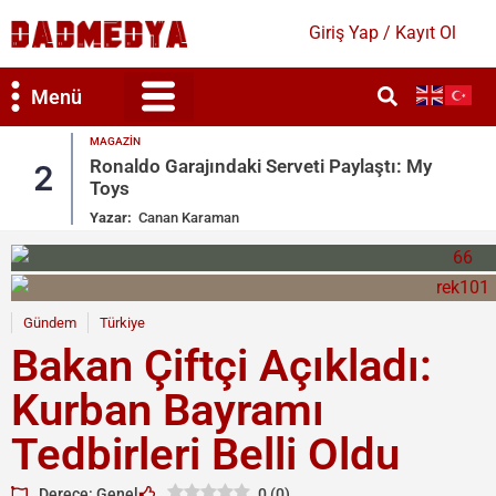
Giriş Yap / Kayıt Ol
Menü
MAGAZIN
Ronaldo Garajındaki Serveti Paylaştı: My
2
Toys
Yazar:
Canan Karaman
Gündem
Türkiye
Bakan Çiftçi Açıkladı:
Kurban Bayramı
Tedbirleri Belli Oldu
Derece: Genel
0
(
0
)