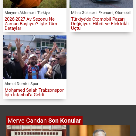
Meryem Aktemur
Türkiye
Mihra Güleser
Ekonomi
,
Otomobil
2026-2027 Av Sezonu Ne
Türkiye’de Otomobil Pazarı
Zaman Başlıyor? İşte Tüm
Değişiyor: Hibrit ve Elektrikli
Detaylar
Uçtu
Ahmet Demir
Spor
Mohamed Salah Trabzonspor
İçin İstanbul’a Geldi
Merve Candan
Son Konular