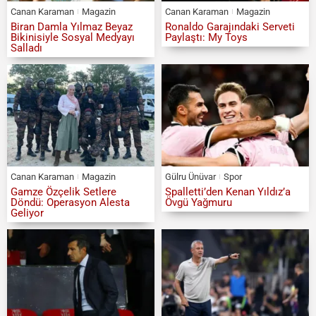
Canan Karaman
Magazin
Canan Karaman
Magazin
Biran Damla Yılmaz Beyaz
Ronaldo Garajındaki Serveti
Bikinisiyle Sosyal Medyayı
Paylaştı: My Toys
Salladı
Canan Karaman
Magazin
Gülru Ünüvar
Spor
Gamze Özçelik Setlere
Spalletti’den Kenan Yıldız’a
Döndü: Operasyon Alesta
Övgü Yağmuru
Geliyor