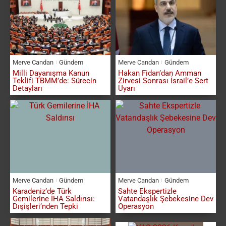
Merve Candan
Gündem
Merve Candan
Gündem
Milli Dayanışma Kanun
Hakan Fidan’dan Amman
Teklifi TBMM’de: Sürecin
Zirvesi Sonrası İsrail’e Sert
Detayları
Uyarı
Merve Candan
Gündem
Merve Candan
Gündem
Karadeniz’de Türk
Sahte Ekspertizle
Gemilerine İHA Saldırısı:
Vatandaşlık Şebekesine Dev
Dışişleri’nden Tepki
Operasyon