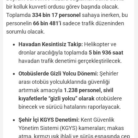
bir kolluk kuvveti ordusu görev başında olacak.
Toplamda
334 bin 17 personel
sahaya inerken, bu
personelin
66 bin 481’i
sadece trafik düzeninden
sorumlu olacak.
Havadan Kesintisiz Takip:
Helikopter ve
dronlar aracılığıyla toplamda
5 bin 936 saat
havadan trafik denetimi gerçekleştirilecek.
Otobüslerde Gizli Yolcu Dönemi:
Şehirler
arası otobüs yolculuklarında güvenliği
artırmak amacıyla
1.238 personel, sivil
kıyafetlerle “gizli yolcu” olarak
otobüslere
binecek ve sürücü hatalarını raporlayacak.
Şehir İçi KGYS Denetimi:
Kent Güvenlik
Yönetim Sistemi (KGYS) kameraları; makas
atma, kırmızı ışık ihlali ve sürüş esnasında cep