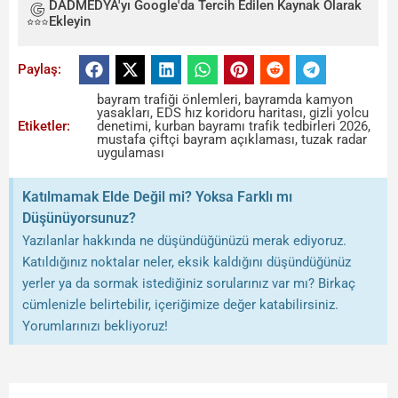
DADMEDYA'yı Google'da Tercih Edilen Kaynak Olarak
Ekleyin
Paylaş:
bayram trafiği önlemleri
,
bayramda kamyon
yasakları
,
EDS hız koridoru haritası
,
gizli yolcu
Etiketler:
denetimi
,
kurban bayramı trafik tedbirleri 2026
,
mustafa çiftçi bayram açıklaması
,
tuzak radar
uygulaması
Katılmamak Elde Değil mi? Yoksa Farklı mı
Düşünüyorsunuz?
Yazılanlar hakkında ne düşündüğünüzü merak ediyoruz.
Katıldığınız noktalar neler, eksik kaldığını düşündüğünüz
yerler ya da sormak istediğiniz sorularınız var mı? Birkaç
cümlenizle belirtebilir, içeriğimize değer katabilirsiniz.
Yorumlarınızı bekliyoruz!