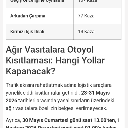
Geçiş Önceliğine Uymama
107 Kaza
Arkadan Çarpma
77 Kaza
Kırmızı Işık İhlali
18 Kaza
Ağır Vasıtalara Otoyol
Kısıtlaması: Hangi Yollar
Kapanacak?
Trafik akışını rahatlatmak adına lojistik araçlara
yönelik ciddi kısıtlamalar getirildi.
23-31 Mayıs
2026
tarihleri arasında yasal sınırların üzerindeki
ağır vasıtalara özel izin belgesi verilmeyecek.
Ayrıca,
30 Mayıs Cumartesi günü saat 13.00’ten, 1
Haziran 2026 Pazartesi günü saat 01.00’e kadar