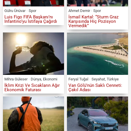
Gülru Ünüvar
Spor
Ahmet Demir
Spor
Luis Figo FIFA Başkanı’nı
İsmail Kartal: “Sturm Graz
Infantino’yu İstifaya Çağırdı
Karşısında Hiç Pozisyon
Vermedik”
Mihra Güleser
Dünya
,
Ekonomi
Feryal Tuğal
Seyahat
,
Türkiye
İklim Krizi Ve Sıcakların Ağır
Van Gölü’nün Saklı Cenneti:
Ekonomik Faturası
Çakıl Adası