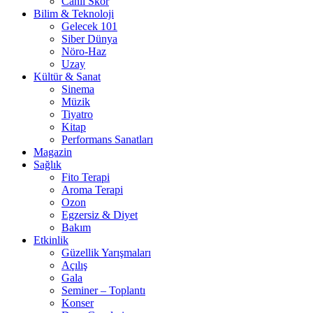
Canlı Skor
Bilim & Teknoloji
Gelecek 101
Siber Dünya
Nöro-Haz
Uzay
Kültür & Sanat
Sinema
Müzik
Tiyatro
Kitap
Performans Sanatları
Magazin
Sağlık
Fito Terapi
Aroma Terapi
Ozon
Egzersiz & Diyet
Bakım
Etkinlik
Güzellik Yarışmaları
Açılış
Gala
Seminer – Toplantı
Konser