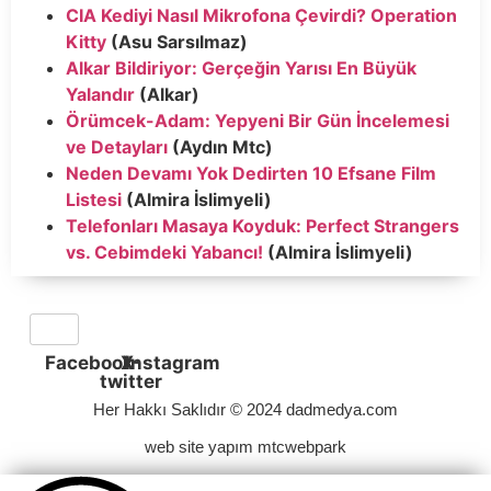
CIA Kediyi Nasıl Mikrofona Çevirdi? Operation
Kitty
(Asu Sarsılmaz)
Alkar Bildiriyor: Gerçeğin Yarısı En Büyük
Yalandır
(Alkar)
Örümcek-Adam: Yepyeni Bir Gün İncelemesi
ve Detayları
(Aydın Mtc)
Neden Devamı Yok Dedirten 10 Efsane Film
Listesi
(Almira İslimyeli)
Telefonları Masaya Koyduk: Perfect Strangers
vs. Cebimdeki Yabancı!
(Almira İslimyeli)
Facebook
X-
Instagram
twitter
Her Hakkı Saklıdır © 2024 dadmedya.com
web site yapım mtcwebpark