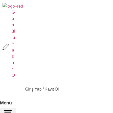
İçeriğe
atla
G
ö
n
ül
lü
Y
a
z
a
r
O
l
Giriş Yap / Kayıt Ol
Menü