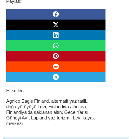
Paylaş:
Etiketler:
Agnico Eagle Finland
,
alternatif yaz tatili.
,
doğa yürüyüşü Levi
,
Finlandiya altın avı
,
Finlandiya'da saklanan altın
,
Gece Yarısı
Güneşi Avı
,
Lapland yaz turizmi
,
Levi kayak
merkezi