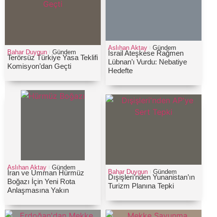
Aslıhan Aktay
Gündem
Bahar Duygun
Gündem
İsrail Ateşkese Rağmen
Terörsüz Türkiye Yasa Teklifi
Lübnan’ı Vurdu: Nebatiye
Komisyon’dan Geçti
Hedefte
Aslıhan Aktay
Gündem
Bahar Duygun
Gündem
İran ve Umman Hürmüz
Dışişleri’nden Yunanistan’ın
Boğazı İçin Yeni Rota
Turizm Planına Tepki
Anlaşmasına Yakın