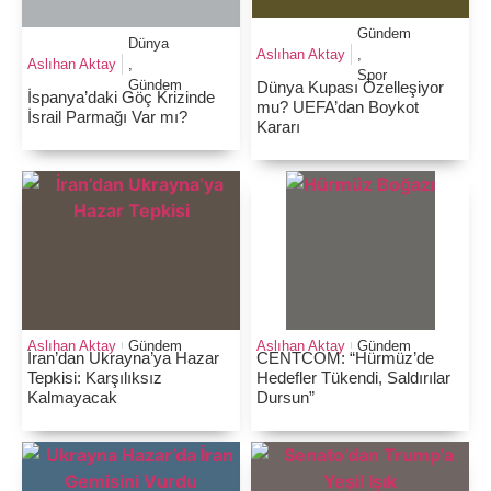
Gündem
Dünya
Aslıhan Aktay
,
Aslıhan Aktay
,
Spor
Gündem
Dünya Kupası Özelleşiyor
İspanya’daki Göç Krizinde
mu? UEFA’dan Boykot
İsrail Parmağı Var mı?
Kararı
Aslıhan Aktay
Gündem
Aslıhan Aktay
Gündem
İran’dan Ukrayna’ya Hazar
CENTCOM: “Hürmüz’de
Tepkisi: Karşılıksız
Hedefler Tükendi, Saldırılar
Kalmayacak
Dursun”